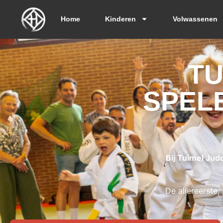
Home
Kinderen
Volwassenen
TU
SPEL
Bij Tuimel Jud
De allereerste,