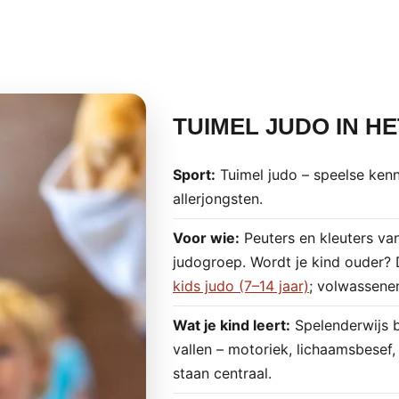
TUIMEL JUDO IN H
Sport:
Tuimel judo – speelse ken
allerjongsten.
Voor wie:
Peuters en kleuters van
judogroep. Wordt je kind ouder?
kids judo (7–14 jaar)
; volwassene
Wat je kind leert:
Spelenderwijs b
vallen – motoriek, lichaamsbesef,
staan centraal.