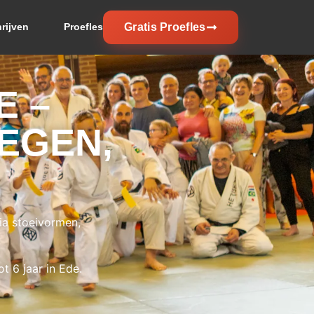
rijven
Proefles
Gratis Proefles
E –
EGEN,
ia stoeivormen,
t 6 jaar in Ede.