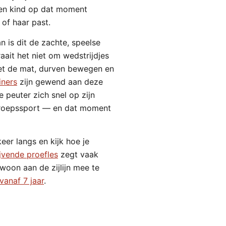
 een kind op dat moment
of haar past.
n is dit de zachte, speelse
raait het niet om wedstrijdjes
et de mat, durven bewegen en
iners
zijn gewend aan deze
 peuter zich snel op zijn
 groepssport — en dat moment
eer langs en kijk hoe je
lijvende proefles
zegt vaak
woon aan de zijlijn mee te
vanaf 7 jaar
.