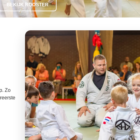
BEKIJK ROOSTER
p. Zo
ereerste