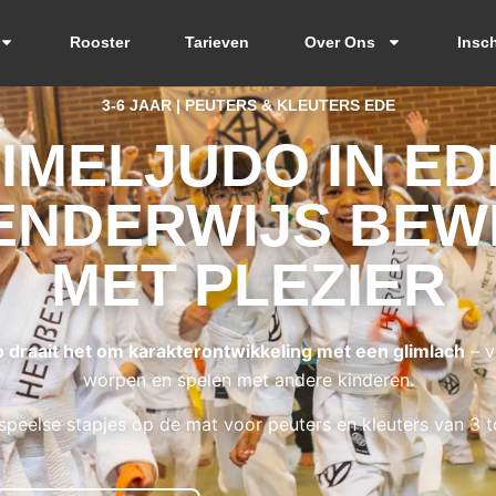
Rooster
Tarieven
Over Ons
Insch
3-6 JAAR | PEUTERS & KLEUTERS EDE
IMELJUDO IN ED
ENDERWIJS BEW
MET PLEZIER
o draait het om karakterontwikkeling met een glimlach
– v
worpen en spelen met andere kinderen.
 speelse stapjes op de mat voor peuters en kleuters van 3 to