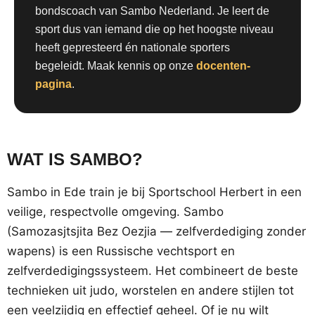
bondscoach van Sambo Nederland. Je leert de
sport dus van iemand die op het hoogste niveau
heeft gepresteerd én nationale sporters
begeleidt. Maak kennis op onze
docenten-
pagina
.
WAT IS SAMBO?
Sambo in Ede train je bij Sportschool Herbert in een
veilige, respectvolle omgeving. Sambo
(Samozasjtsjita Bez Oezjia — zelfverdediging zonder
wapens) is een Russische vechtsport en
zelfverdedigingssysteem. Het combineert de beste
technieken uit judo, worstelen en andere stijlen tot
een veelzijdig en effectief geheel. Of je nu wilt