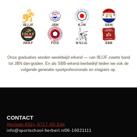
IBJJF
JBN
KJN
SBN
IMAF
FOG
NVJJL
SBB
Onze graduaties worden wereldwijd erkend — van IBJJF zwarte band
tot JBN dan-graden. En als SBB-erkend leerbedrijf leiden we ook de
volgende generatie sportprofessionals en stagiairs op.
CONTACT
Akulaan 401y, 6717 XG Ede
info@sportschool-herbert.nl
06-16021111