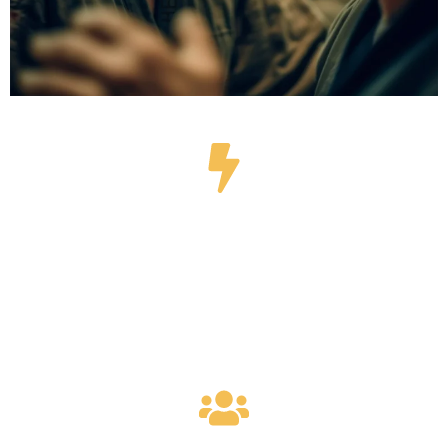
WAAROM SAMBO?
Een complete vechtsport: je leert werpen, controleren
en submissions toepassen. Goed voor kracht, conditie
en zelfvertrouwen.