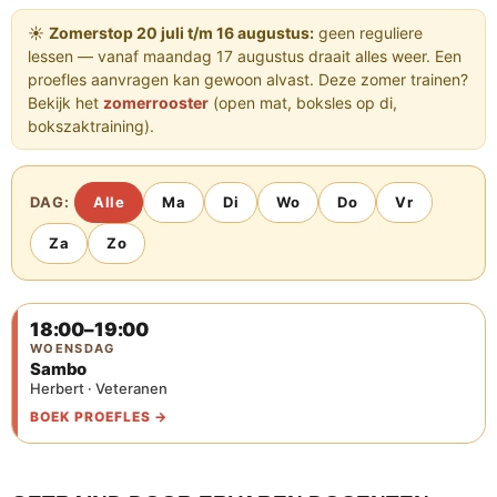
☀️
Zomerstop 20 juli t/m 16 augustus:
geen reguliere
lessen — vanaf maandag 17 augustus draait alles weer. Een
proefles aanvragen kan gewoon alvast. Deze zomer trainen?
Bekijk het
zomerrooster
(open mat, boksles op di,
bokszaktraining).
DAG:
Alle
Ma
Di
Wo
Do
Vr
Za
Zo
18:00–19:00
WOENSDAG
Sambo
Herbert · Veteranen
BOEK PROEFLES →