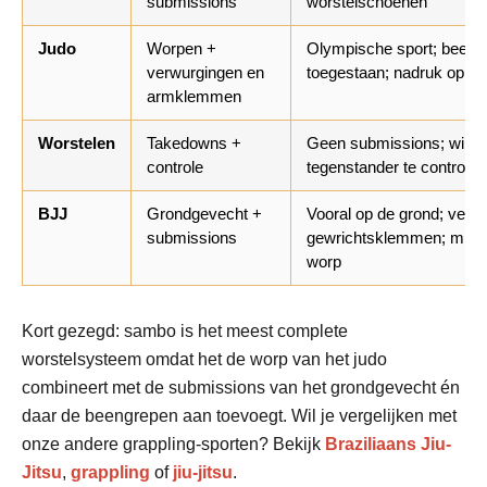
submissions
worstelschoenen
Judo
Worpen +
Olympische sport; beengr
verwurgingen en
toegestaan; nadruk op d
armklemmen
Worstelen
Takedowns +
Geen submissions; winne
controle
tegenstander te controlere
BJJ
Grondgevecht +
Vooral op de grond; veel
submissions
gewrichtsklemmen; minde
worp
Kort gezegd: sambo is het meest complete
worstelsysteem omdat het de worp van het judo
combineert met de submissions van het grondgevecht én
daar de beengrepen aan toevoegt. Wil je vergelijken met
onze andere grappling-sporten? Bekijk
Braziliaans Jiu-
Jitsu
,
grappling
of
jiu-jitsu
.