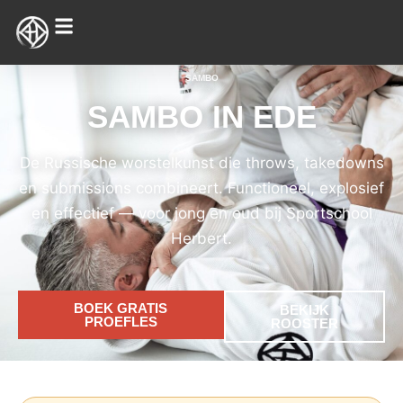
SAMBO
SAMBO IN EDE
De Russische worstelkunst die throws, takedowns
en submissions combineert. Functioneel, explosief
en effectief — voor jong en oud bij Sportschool
Herbert.
BOEK GRATIS
BEKIJK
PROEFLES
ROOSTER