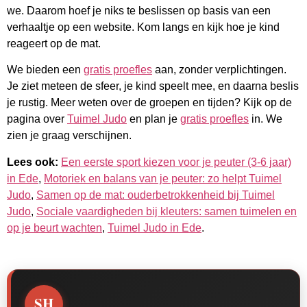
we. Daarom hoef je niks te beslissen op basis van een
verhaaltje op een website. Kom langs en kijk hoe je kind
reageert op de mat.
We bieden een
gratis proefles
aan, zonder verplichtingen.
Je ziet meteen de sfeer, je kind speelt mee, en daarna beslis
je rustig. Meer weten over de groepen en tijden? Kijk op de
pagina over
Tuimel Judo
en plan je
gratis proefles
in. We
zien je graag verschijnen.
Lees ook:
Een eerste sport kiezen voor je peuter (3-6 jaar)
in Ede
,
Motoriek en balans van je peuter: zo helpt Tuimel
Judo
,
Samen op de mat: ouderbetrokkenheid bij Tuimel
Judo
,
Sociale vaardigheden bij kleuters: samen tuimelen en
op je beurt wachten
,
Tuimel Judo in Ede
.
SH