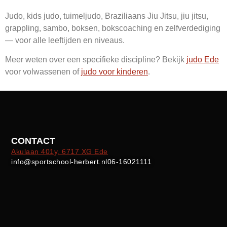
Judo, kids judo, tuimeljudo, Braziliaans Jiu Jitsu, jiu jitsu,
grappling, sambo, boksen, bokscoaching en zelfverdediging
— voor alle leeftijden en niveaus.
Meer weten over een specifieke discipline? Bekijk
judo Ede
voor volwassenen of
judo voor kinderen
.
CONTACT
Akulaan 401y, 6717 XG Ede
info@sportschool-herbert.nl
06-16021111