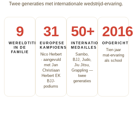
Twee generaties met internationale wedstrijd-ervaring.
9
31
50+
2016
WERELDTITELS
EUROPESE
INTERNATIONALE
OPGERICHT
IN DE
KAMPIOENSCHAPPEN
MEDAILLES
Tien jaar
FAMILIE
Nico Herbert
Sambo,
mat-ervaring
· aangevuld
BJJ, Judo,
als school
met Jan
Jiu Jitsu,
Christiaan
Grappling —
Herbert EK
twee
BJJ-
generaties
podiums