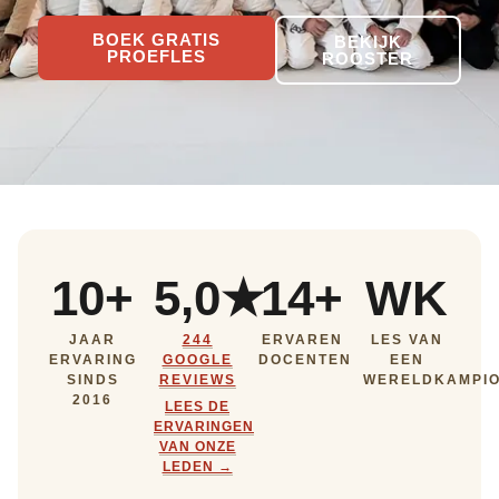
BOEK GRATIS
BEKIJK
PROEFLES
ROOSTER
10+
5,0★
14+
WK
JAAR
244
ERVAREN
LES VAN
ERVARING
GOOGLE
DOCENTEN
EEN
SINDS
REVIEWS
WERELDKAMPI
2016
LEES DE
ERVARINGEN
VAN ONZE
LEDEN →