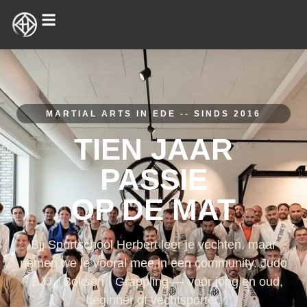
MARTIAL ARTS IN EDE -- SINDS 2016
TIEN JAAR
PASSIE
OP DE MAT
Bij Sportschool Herbert leer je vechten, maar
nemen we je vooral mee in een community. Judo
· BJJ · Boksen · Grappling — voor jong en oud,
beginner of vechtsporter.