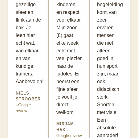
gezellige
kinderen
begeleiding
sfeer en
en respect
komt van
flink aan de
voor elkaar.
zeer
bak. Je
Mijn zoon
ervaren
leert hier
(8) gaat
mensen
echt wat,
elke week
die niet
van elkaar
echt met
alleen
en van
veel plezier
goed in
kundige
naar de
hun sport
trainers.
judoles! Er
zijn, maar
Aanbevolen!
heerst een
ook
fijne sfeer,
didactisch
NIELS
je voelt je
sterk.
STROOBER
direct
Sporten
· Google
review
welkom.
met visie.
Een
MIRJAM
absolute
HAK
·
aanrader!
Google review