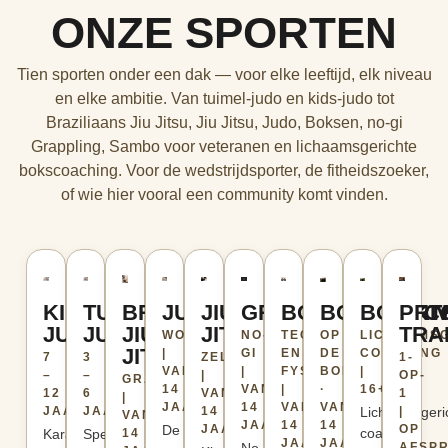
ONZE SPORTEN
Tien sporten onder een dak — voor elke leeftijd, elk niveau
en elke ambitie. Van tuimel-judo en kids-judo tot
Braziliaans Jiu Jitsu, Jiu Jitsu, Judo, Boksen, no-gi
Grappling, Sambo voor veteranen en lichaamsgerichte
bokscoaching. Voor de wedstrijdsporter, de fitheidszoeker,
of wie hier vooral een community komt vinden.
KIDS
TUIMEL
BRAZILIAANS
JUDO
JIU
GRAPPLING
BOKSEN
BOKSZAKT
BOKSC
PRI
JUDO
JUDO
JIU
JITSU
TRA
WORPEN
NO-
TECHNISCH
OP
LICHAAMS
JITSU
|
GI
EN
DE
COACHING
7
3
ZELFVERDEDIGING
1-
VANAF
|
FYSIEK
BOKSZAK
|
–
–
|
OP-
GRAPPLING
14
VANAF
|
·
16+
12
6
VANAF
1
|
JAAR
14
VANAF
VANAF
JAAR
JAAR
14
Lichaamsgeri
|
VANAF
JAAR
14
14
De
JAAR
OP
coaching
Karakterontwikkeling
Spelend
14
JAAR
JAAR
AFSP