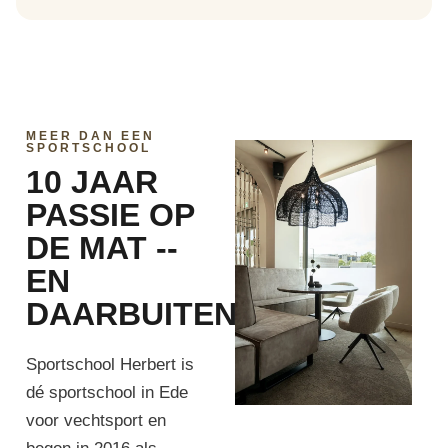
MEER DAN EEN
SPORTSCHOOL
10 JAAR
PASSIE OP
DE MAT --
EN
DAARBUITEN
Sportschool Herbert is
dé sportschool in Ede
voor vechtsport en