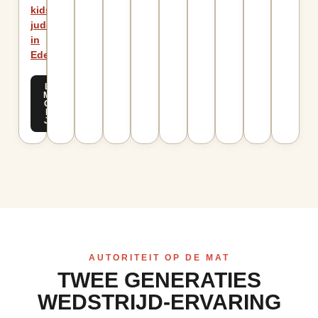
kids
judo
in
Ede
.
LEES
MEER
OVER
KIDS
JUDO
AUTORITEIT OP DE MAT
TWEE GENERATIES
WEDSTRIJD-ERVARING