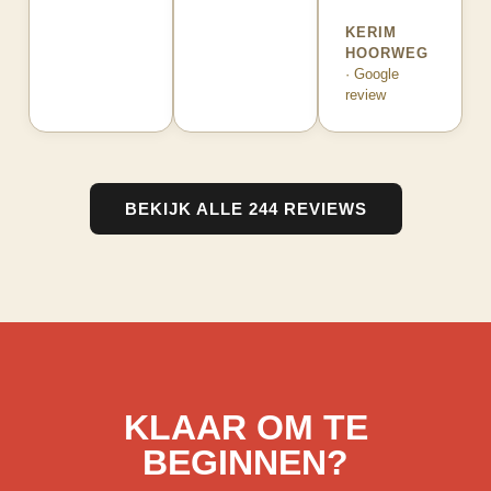
KERIM
HOORWEG
· Google
review
BEKIJK ALLE 244 REVIEWS
KLAAR OM TE
BEGINNEN?