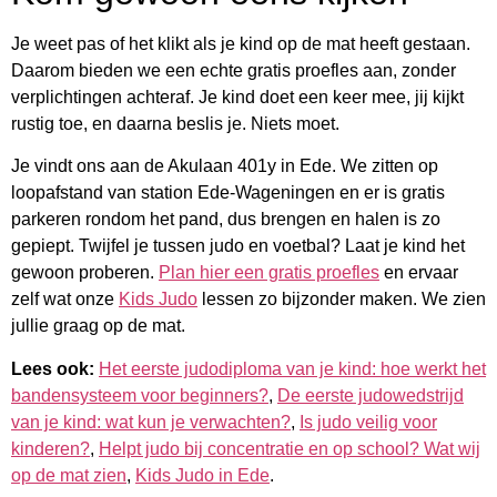
Je weet pas of het klikt als je kind op de mat heeft gestaan.
Daarom bieden we een echte gratis proefles aan, zonder
verplichtingen achteraf. Je kind doet een keer mee, jij kijkt
rustig toe, en daarna beslis je. Niets moet.
Je vindt ons aan de Akulaan 401y in Ede. We zitten op
loopafstand van station Ede-Wageningen en er is gratis
parkeren rondom het pand, dus brengen en halen is zo
gepiept. Twijfel je tussen judo en voetbal? Laat je kind het
gewoon proberen.
Plan hier een gratis proefles
en ervaar
zelf wat onze
Kids Judo
lessen zo bijzonder maken. We zien
jullie graag op de mat.
Lees ook:
Het eerste judodiploma van je kind: hoe werkt het
bandensysteem voor beginners?
,
De eerste judowedstrijd
van je kind: wat kun je verwachten?
,
Is judo veilig voor
kinderen?
,
Helpt judo bij concentratie en op school? Wat wij
op de mat zien
,
Kids Judo in Ede
.