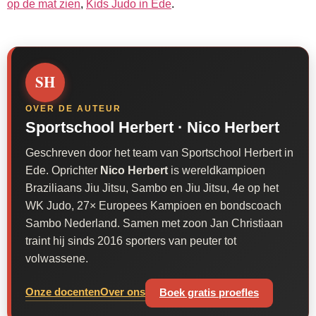
op de mat zien
,
Kids Judo in Ede
.
SH
OVER DE AUTEUR
Sportschool Herbert ·
Nico Herbert
Geschreven door het team van Sportschool Herbert in
Ede. Oprichter
Nico Herbert
is wereldkampioen
Braziliaans Jiu Jitsu, Sambo en Jiu Jitsu, 4e op het
WK Judo, 27× Europees Kampioen en bondscoach
Sambo Nederland. Samen met zoon Jan Christiaan
traint hij sinds 2016 sporters van peuter tot
volwassene.
Onze docenten
Over ons
Boek gratis proefles