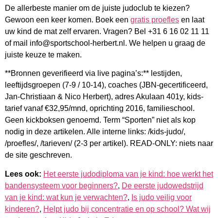
De allerbeste manier om de juiste judoclub te kiezen?
Gewoon een keer komen. Boek een
gratis proefles
en laat
uw kind de mat zelf ervaren. Vragen? Bel +31 6 16 02 11 11
of mail info@sportschool-herbert.nl. We helpen u graag de
juiste keuze te maken.
**Bronnen geverifieerd via live pagina’s:** lestijden,
leeftijdsgroepen (7-9 / 10-14), coaches (JBN-gecertificeerd,
Jan-Christiaan & Nico Herbert), adres Akulaan 401y, kids-
tarief vanaf €32,95/mnd, oprichting 2016, familieschool.
Geen kickboksen genoemd. Term “Sporten” niet als kop
nodig in deze artikelen. Alle interne links: /kids-judo/,
/proefles/, /tarieven/ (2-3 per artikel). READ-ONLY: niets naar
de site geschreven.
Lees ook:
Het eerste judodiploma van je kind: hoe werkt het
bandensysteem voor beginners?
,
De eerste judowedstrijd
van je kind: wat kun je verwachten?
,
Is judo veilig voor
kinderen?
,
Helpt judo bij concentratie en op school? Wat wij