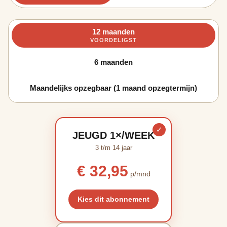
12 maanden
VOORDELIGST
6 maanden
Maandelijks opzegbaar (1 maand opzegtermijn)
✓
JEUGD 1×/WEEK
3 t/m 14 jaar
€ 32,95
p/mnd
Kies dit abonnement