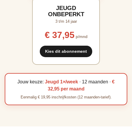
JEUGD
ONBEPERKT
3 t/m 14 jaar
€ 37,95
p/mnd
Kies dit abonnement
Jouw keuze:
Jeugd 1×/week
· 12 maanden ·
€
32,95 per maand
Eenmalig € 19,95 inschrijfkosten (12 maanden-tarief).