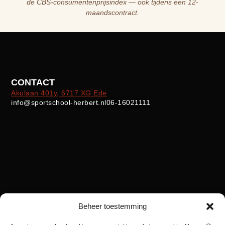
de CBS-consumentenprijsindex — ook tijdens een 12-
maandscontract.
CONTACT
Akulaan 401y, 6717 XG Ede
info@sportschool-herbert.nl
06-16021111
Beheer toestemming