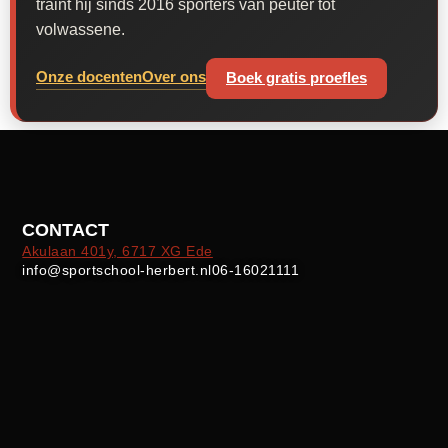
traint hij sinds 2016 sporters van peuter tot
volwassene.
Onze docenten
Over ons
Boek gratis proefles
CONTACT
Akulaan 401y, 6717 XG Ede
info@sportschool-herbert.nl
06-16021111